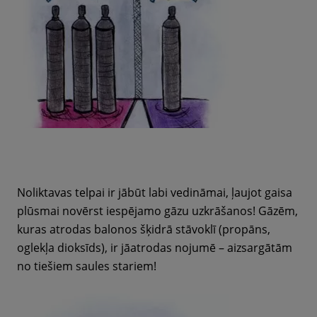
Noliktavas telpai ir jābūt labi vedināmai, ļaujot gaisa
plūsmai novērst iespējamo gāzu uzkrāšanos! Gāzēm,
kuras atrodas balonos šķidrā stāvoklī (propāns,
oglekļa dioksīds), ir jāatrodas nojumē – aizsargātām
no tiešiem saules stariem!