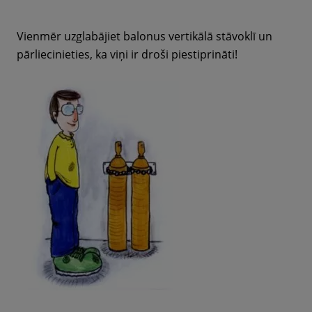
Vienmēr uzglabājiet balonus vertikālā stāvoklī un
pārliecinieties, ka viņi ir droši piestiprināti!