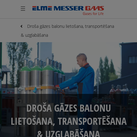
Droša gāzes balonu lietošana, transportēšana
& uzglabāšana
DROŠA GĀZES BALONU
LIETOŠANA, TRANSPORTĒŠANA
& UZGLABĀŠANA