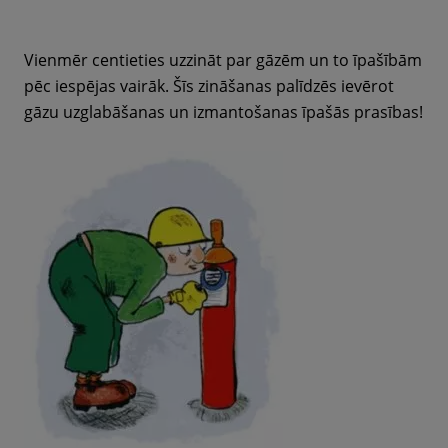
Vienmēr centieties uzzināt par gāzēm un to īpašībām
pēc iespējas vairāk. Šīs zināšanas palīdzēs ievērot
gāzu uzglabāšanas un izmantošanas īpašās prasības!