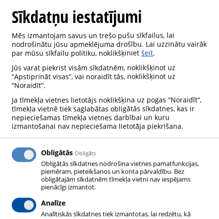
Sīkdatņu iestatījumi
Mēs izmantojam savus un trešo pušu sīkfailus, lai
nodrošinātu jūsu apmeklējuma drošību. Lai uzzinātu vairāk
par mūsu sīkfailu politiku, noklikšķiniet
šeit
.
Jūs varat piekrist visām sīkdatnēm, noklikšķinot uz
“Apstiprināt visas”, vai noraidīt tās, noklikšķinot uz
“Noraidīt”.
Ja tīmekļa vietnes lietotājs noklikšķina uz pogas “Noraidīt”,
tīmekļa vietnē tiek saglabātas obligātās sīkdatnes, kas ir
nepieciešamas tīmekļa vietnes darbībai un kuru
izmantošanai nav nepieciešama lietotāja piekrišana.
Obligātās
Obligāts
Obligātās sīkdatnes nodrošina vietnes pamatfunkcijas,
piemēram, pieteikšanos un konta pārvaldību. Bez
obligātajām sīkdatnēm tīmekļa vietni nav iespējams
Neizmantojiet nelīdzenu vai netīru grīdas virsmu
pienācīgi izmantot.
balonu uzglabāšanai!
Analīze
Analītiskās sīkdatnes tiek izmantotas, lai redzētu, kā