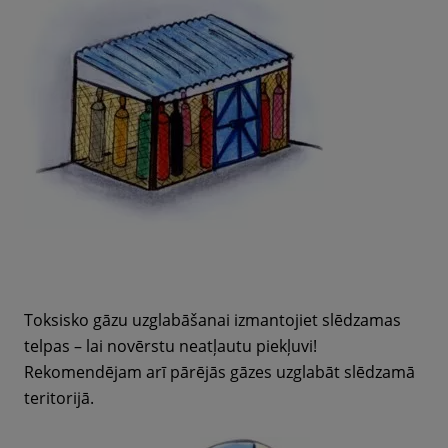
Toksisko gāzu uzglabāšanai izmantojiet slēdzamas
telpas – lai novērstu neatļautu piekļuvi!
Rekomendējam arī pārējās gāzes uzglabāt slēdzamā
teritorijā.