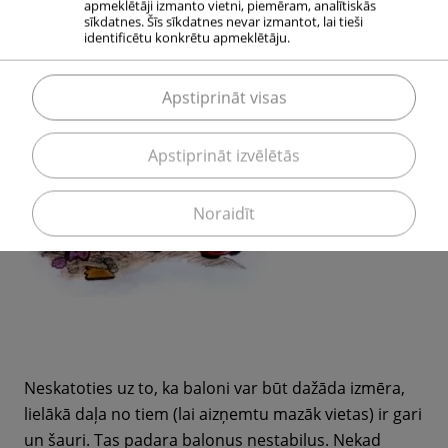
apmeklētāji izmanto vietni, piemēram, analītiskās
sīkdatnes. Šīs sīkdatnes nevar izmantot, lai tieši
identificētu konkrētu apmeklētāju.
Apstiprināt visas
Apstiprināt izvēlētās
Noraidīt
Neskatoties uz to, ka baloni var būt dažāda izmēra,
lielākā daļa no tiem (lai aizņemtu mazāk vietas) ir gari
un šauri. Tas padara balonus nestabilus. Nekad