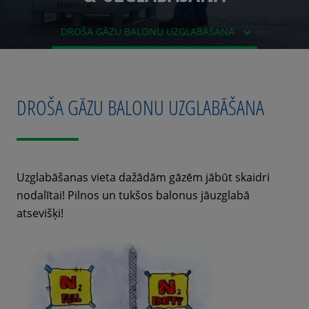
DROŠA GĀZU BALONU UZGLABĀŠANA
DROŠA GĀZU BALONU UZGLABĀŠANA
Uzglabāšanas vieta dažādām gāzēm jābūt skaidri
nodalītai! Pilnos un tukšos balonus jāuzglabā
atsevišķi!