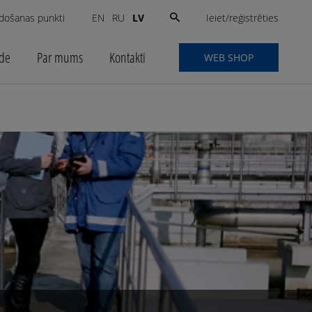
Search
Ieiet/reģistrēties
došanas punkti
LV
EN
RU
for:
ide
Par mums
Kontakti
WEB SHOP