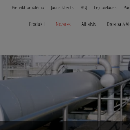
Pieteikt problēmu
Jauns klients
BUJ
Lejupielādes
Pār
Produkti
Nozares
Atbalsts
Drošība & V