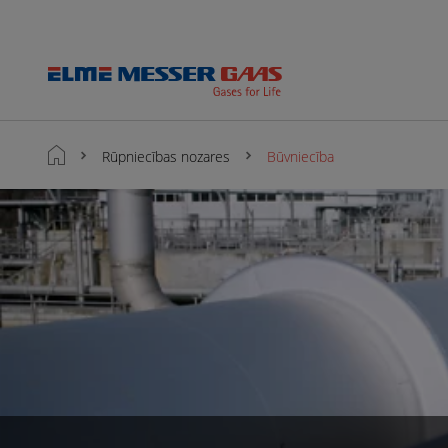
Rūpniecības nozares
Būvniecība