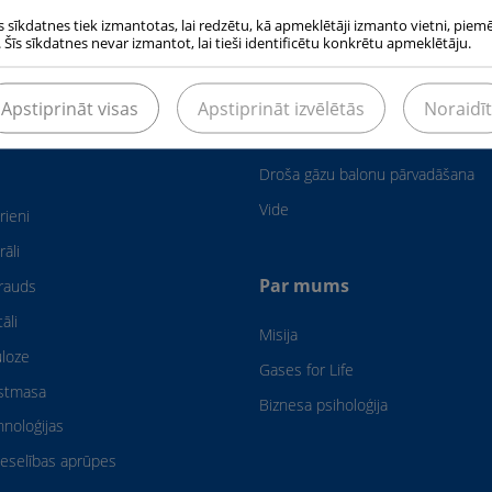
s sīkdatnes tiek izmantotas, lai redzētu, kā apmeklētāji izmanto vietni, piem
 Šīs sīkdatnes nevar izmantot, lai tieši identificētu konkrētu apmeklētāju.
as nozares
Drošība & Vide
Apstiprināt visas
Apstiprināt izvēlētās
Noraidīt
Droša gāzes balonu lietošana, tr
& uzglabāšana
Droša gāzu balonu pārvadāšana
Vide
rieni
rāli
Par mums
rauds
āli
Misija
uloze
Gases for Life
astmasa
Biznesa psiholoģija
hnoloģijas
eselības aprūpes