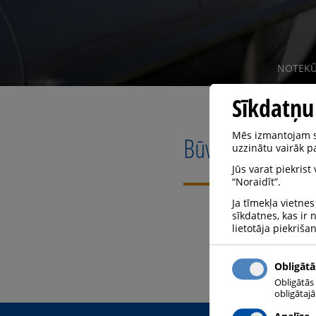
NOTEKŪ
Sīkdatņu
Mēs izmantojam sa
Būvniecība
uzzinātu vairāk pa
Jūs varat piekrist
“Noraidīt”.
Ja tīmekļa vietnes
sīkdatnes, kas ir
lietotāja piekriša
Obligātā
Obligātās
obligātaj