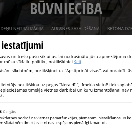
BŪVNIECĪBA
DEŅU NEITRALIZĀCIJA
AUGSNES SASALDĒŠANA
BETONA DZ
 iestatījumi
vus un trešo pušu sīkfailus, lai nodrošinātu jūsu apmeklējuma dr
r mūsu sīkfailu politiku, noklikšķiniet
šeit
.
 visām sīkdatnēm, noklikšķinot uz “Apstiprināt visas”, vai noraidīt tās
 lietotājs noklikšķina uz pogas “Noraidīt”, tīmekļa vietnē tiek saglab
 nepieciešamas tīmekļa vietnes darbībai un kuru izmantošanai nav
na.
s
Obligāts
 sīkdatnes nodrošina vietnes pamatfunkcijas, piemēram, pieteikšanos un ko
ām sīkdatnēm tīmekļa vietni nav iespējams pienācīgi izmantot.