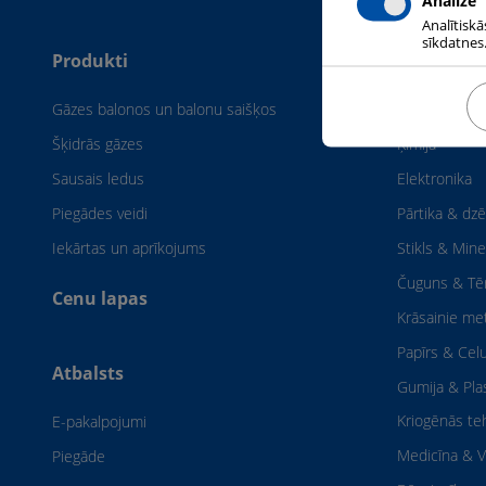
Analīze
Analītiskā
sīkdatnes.
Produkti
Rūpniecīb
Gāzes balonos un balonu saišķos
Kuģu būve
Šķidrās gāzes
Ķīmija
Sausais ledus
Elektronika
Piegādes veidi
Pārtika & dzē
Iekārtas un aprīkojums
Stikls & Mine
Čuguns & Tē
Cenu lapas
Krāsainie met
Papīrs & Cel
Atbalsts
Gumija & Pl
Kriogēnās te
E-pakalpojumi
Medicīna & V
Piegāde