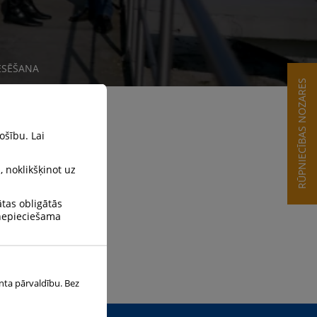
ESĒŠANA
RŪPNIECĪBAS NOZARES
ošību. Lai
, noklikšķinot uz
ātas obligātās
 nepieciešama
nta pārvaldību. Bez