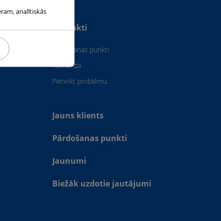
ēram, analītiskās
Kontakti
ansportēšana
Pārdošanas punkti
Komanda
Pieteikt problēmu
Jauns klients
Pārdošanas punkti
Jaunumi
Biežāk uzdotie jautājumi