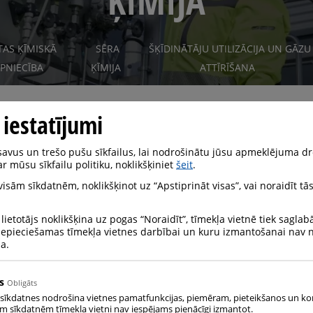
ĶĪMIJA
TAS ĶĪMISKĀ
SĒRA
ŠĶĪDINĀTĀJU UTILIZĀCIJA UN GĀZU
PNIECĪBA
ĶĪMIJA
ATTĪRĪŠANA
 iestatījumi
vus un trešo pušu sīkfailus, lai nodrošinātu jūsu apmeklējuma dr
r mūsu sīkfailu politiku, noklikšķiniet
šeit
.
 visām sīkdatnēm, noklikšķinot uz “Apstiprināt visas”, vai noraidīt tās
 lietotājs noklikšķina uz pogas “Noraidīt”, tīmekļa vietnē tiek saglab
 daudz un dažādu pielietojumu rūpnieciskajām gāzēm. Daudz
 nepieciešamas tīmekļa vietnes darbībai un kuru izmantošanai nav
ošanas jaudu vai uzlabo reakcijas efektivitāti. Slāpekļa izm
na.
līdz izvairīties no eksplozijas un ugunsgrēka draudiem.
s
Obligāts
 sīkdatnes nodrošina vietnes pamatfunkcijas, piemēram, pieteikšanos un ko
ām sīkdatnēm tīmekļa vietni nav iespējams pienācīgi izmantot.