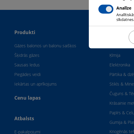
Analīze
Analītiskā
sīkdatnes.
Produkti
Rūpniecīb
Gāzes balonos un balonu saišķos
Kuģu būve
Šķidrās gāzes
Ķīmija
Sausais ledus
Elektronika
Piegādes veidi
Pārtika & dzē
Iekārtas un aprīkojums
Stikls & Mine
Čuguns & Tē
Cenu lapas
Krāsainie met
Papīrs & Cel
Atbalsts
Gumija & Pl
Kriogēnās te
E-pakalpojumi