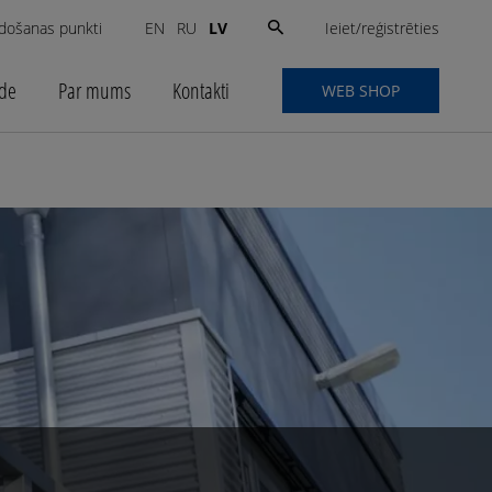
Search
Ieiet/reģistrēties
došanas punkti
LV
EN
RU
for:
ide
Par mums
Kontakti
WEB SHOP