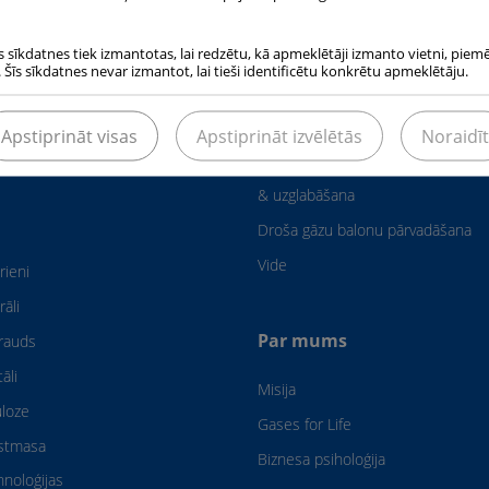
s sīkdatnes tiek izmantotas, lai redzētu, kā apmeklētāji izmanto vietni, piem
 Šīs sīkdatnes nevar izmantot, lai tieši identificētu konkrētu apmeklētāju.
as nozares
Drošība & Vide
Apstiprināt visas
Apstiprināt izvēlētās
Noraidīt
Droša gāzes balonu lietošana, tr
& uzglabāšana
Droša gāzu balonu pārvadāšana
Vide
rieni
rāli
Par mums
rauds
āli
Misija
uloze
Gases for Life
astmasa
Biznesa psiholoģija
hnoloģijas