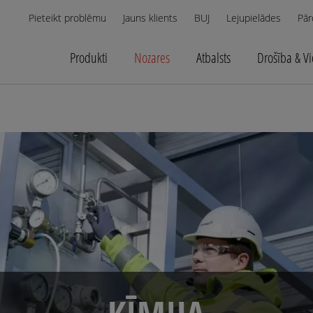
Pieteikt problēmu
Jauns klients
BUJ
Lejupielādes
Pār
Produkti
Nozares
Atbalsts
Drošība & V