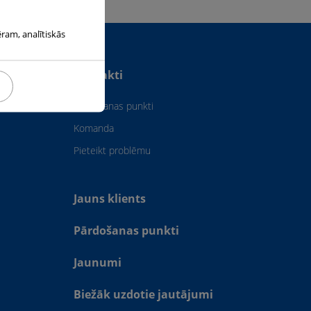
ēram, analītiskās
Kontakti
ansportēšana
Pārdošanas punkti
Komanda
Pieteikt problēmu
Jauns klients
Pārdošanas punkti
Jaunumi
Biežāk uzdotie jautājumi