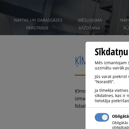
NAFTAS UN DABASGĀZES
MĒSLOJUMA
NAF
PĀRSTRĀDE
RAŽOŠANA
RŪ
Sīkdatņu
ĶĪMIJA
Mēs izmantojam sa
uzzinātu vairāk pa
Jūs varat piekrist
“Noraidīt”.
Ja tīmekļa vietnes
Ķīmiskajā rūpniecībā ir
sīkdatnes, kas ir
izmantošana palielina raž
lietotāja piekriša
līdzeklis: inertizācija pa
Obligātā
Obligātās
obligātaj