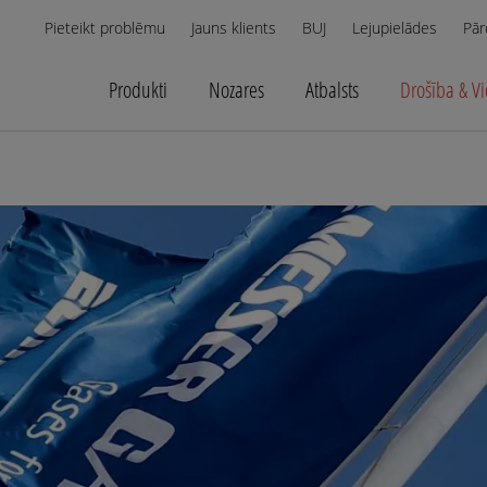
Pieteikt problēmu
Jauns klients
BUJ
Lejupielādes
Pār
Produkti
Nozares
Atbalsts
Drošība & V