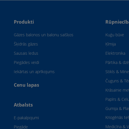
Produkti
Rūpniecīb
Gāzes balonos un balonu saišķos
Kuģu būve
Šķidrās gāzes
Ķīmija
Sausais ledus
Elektronika
Piegādes veidi
Pārtika & dzē
Iekārtas un aprīkojums
Stikls & Mine
Čuguns & Tē
Cenu lapas
Krāsainie met
Papīrs & Cel
Atbalsts
Gumija & Pl
Kriogēnās te
E-pakalpojumi
Medicīna & V
Piegāde