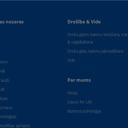
as nozares
Drošība & Vide
Droša gāzes balonu lietošana, tr
& uzglabāšana
Droša gāzu balonu pārvadāšana
Vide
rieni
rāli
Par mums
rauds
āli
Misija
uloze
Gases for Life
astmasa
Biznesa psiholoģija
hnoloģijas
eselības aprūpes