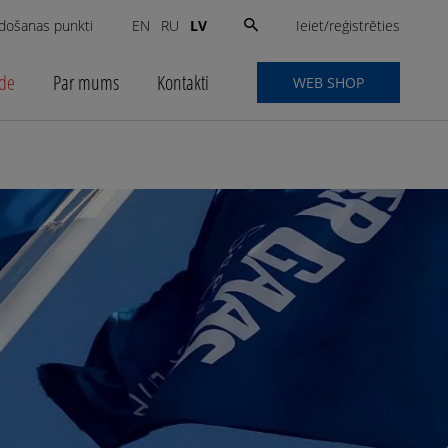
Search
Ieiet/reģistrēties
došanas punkti
LV
EN
RU
for:
ide
Par mums
Kontakti
WEB SHOP