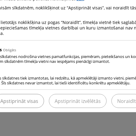
i.
 visām sīkdatnēm, noklikšķinot uz “Apstiprināt visas”, vai noraidīt tās
dukcijas un sniegto pakalpojumu ietekmi uz apkārtējo vidi.
 lietotājs noklikšķina uz pogas “Noraidīt”, tīmekļa vietnē tiek saglab
s piesārņojumu.
 nepieciešamas tīmekļa vietnes darbībai un kuru izmantošanai nav
rašanos un atbalstīt piesārņojuma novēršanas programmas
na.
s principus, uzņēmuma procesus, procedūras un resursus vi
rā labāko pieejamo tehnoloģiju.
s
Obligāts
ekus rīkoties videi draudzīgi gan darbā gan arī mājās.
 sīkdatnes nodrošina vietnes pamatfunkcijas, piemēram, pieteikšanos un ko
ām sīkdatnēm tīmekļa vietni nav iespējams pienācīgi izmantot.
 virzību atkritumu samazināšanai.
 esošo vides likumdošanas aktu prasības.
ekmi uz vidi, pirms būvēt jaunas vai pārveidot esošās iekārta
s sīkdatnes tiek izmantotas, lai redzētu, kā apmeklētāji izmanto vietni, piem
 Šīs sīkdatnes nevar izmantot, lai tieši identificētu konkrētu apmeklētāju.
n godīgu saziņu ar visām ieinteresētajām pusēm un kaimiņiem
atēriņu un, kur vien iespējams, materiālus izmantot ekonomi
Apstiprināt visas
Apstiprināt izvēlētās
Noraidīt