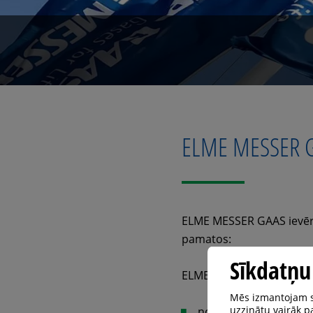
ELME MESSER G
ELME MESSER GAAS ievēro 
pamatos:
Sīkdatņu
ELME MESSER GAAS apņ
Mēs izmantojam sa
uzzinātu vairāk pa
noteikt savas saimniec