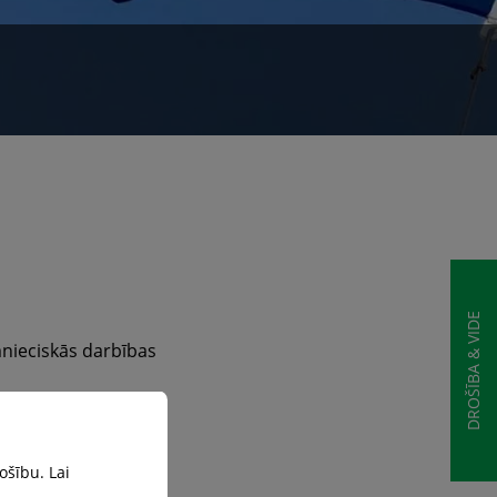
DROŠĪBA & VIDE
mnieciskās darbības
ošību. Lai
pastāvīgai vides