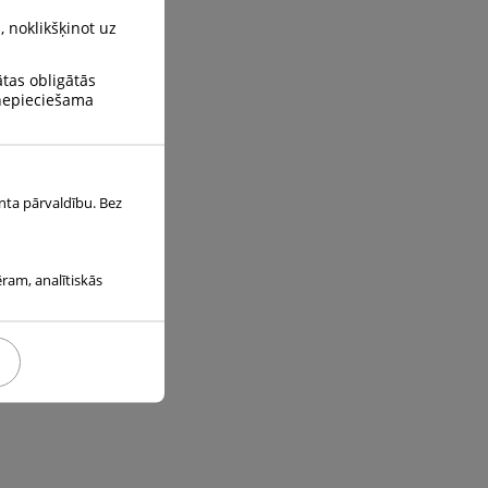
, noklikšķinot uz
ātas obligātās
 nepieciešama
.
des vadlīniju
nta pārvaldību. Bez
s.
ēram, analītiskās
.
ski izdevīgā veidā.