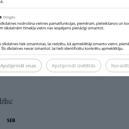
na.
s
Obligāts
 sīkdatnes nodrošina vietnes pamatfunkcijas, piemēram, pieteikšanos un ko
ām sīkdatnēm tīmekļa vietni nav iespējams pienācīgi izmantot.
s sīkdatnes tiek izmantotas, lai redzētu, kā apmeklētāji izmanto vietni, piem
 Šīs sīkdatnes nevar izmantot, lai tieši identificētu konkrētu apmeklētāju.
Apstiprināt visas
Apstiprināt izvēlētās
Noraidīt
dzību:
SEB