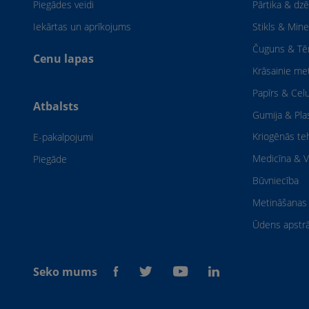
Piegādes veidi
Pārtika & dzē
Iekārtas un aprīkojums
Stikls & Mine
Čuguns & Tē
Cenu lapas
Krāsainie met
Papīrs & Cel
Atbalsts
Gumija & Pl
Kriogēnās te
E-pakalpojumi
Medicīna & V
Piegāde
Būvniecība
Metināšanas 
Ūdens apstr
Seko mums