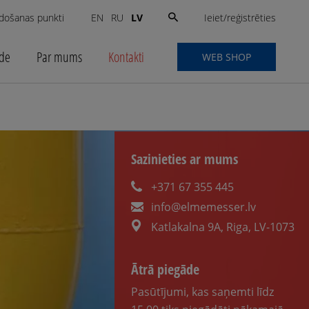
Search
Ieiet/reģistrēties
došanas punkti
LV
EN
RU
for:
ide
Par mums
Kontakti
WEB SHOP
Sazinieties ar mums
+371 67 355 445
info@elmemesser.lv
Katlakalna 9A, Riga, LV-1073
Ātrā piegāde
Pasūtījumi, kas saņemti līdz