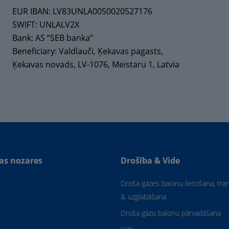
EUR IBAN: LV83UNLA0050020527176
SWIFT: UNLALV2X
Bank: AS “SEB banka”
Beneficiary: Valdlauči, Ķekavas pagasts,
Ķekavas novads, LV-1076, Meistaru 1, Latvia
as nozares
Drošība & Vide
Droša gāzes balonu lietošana, tr
& uzglabāšana
Droša gāzu balonu pārvadāšana