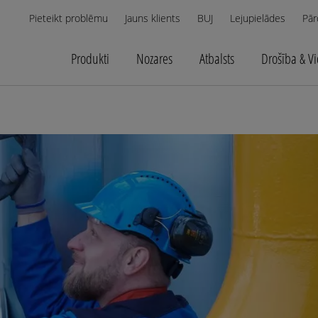
Pieteikt problēmu
Jauns klients
BUJ
Lejupielādes
Pār
Produkti
Nozares
Atbalsts
Drošība & V