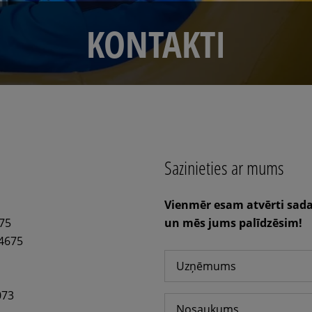
KONTAKTI
Sazinieties ar mums
Vienmēr esam atvērti sada
75
un mēs jums palīdzēsim!
4675
073