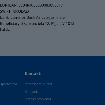
EUR IBAN: LV94RIKO0000083896817
SWIFT: RIKOLV2X
bank: Luminor Bank AS Latvijas filiāle
Beneficiary: Skanstes iela 12, Rīga, LV-1013
Latvia
Kontakti
ansportēšana
Pārdošanas punkti
Komanda
Pieteikt problēmu