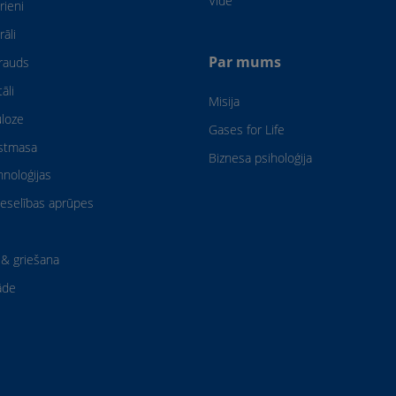
Vide
rieni
rāli
Par mums
rauds
āli
Misija
uloze
Gases for Life
astmasa
Biznesa psiholoģija
hnoloģijas
eselības aprūpes
& griešana
āde