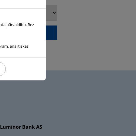
nta pārvaldību. Bez
ēram, analītiskās
Luminor Bank AS