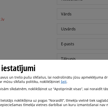
.lv
 iestatījumi
vus un trešo pušu sīkfailus, lai nodrošinātu jūsu apmeklējuma dr
r mūsu sīkfailu politiku, noklikšķiniet
šeit
.
 visām sīkdatnēm, noklikšķinot uz “Apstiprināt visas”, vai noraidīt tās
 lietotājs noklikšķina uz pogas “Noraidīt”, tīmekļa vietnē tiek saglab
 nepieciešamas tīmekļa vietnes darbībai un kuru izmantošanai nav