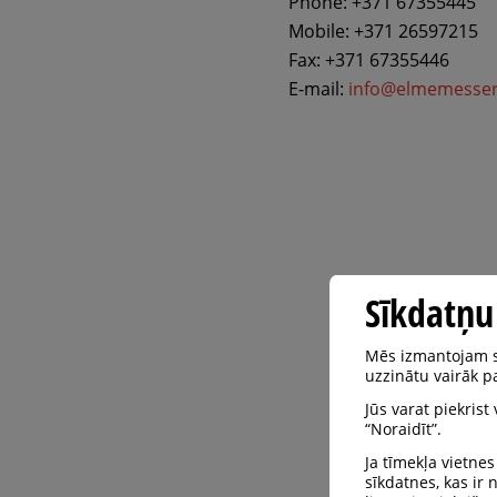
Phone: +371 67355445
Mobile: +371 26597215
Fax: +371 67355446
E-mail:
info@elmemesser
Sīkdatņu
Mēs izmantojam sa
uzzinātu vairāk pa
Jūs varat piekrist
“Noraidīt”.
Ja tīmekļa vietnes
sīkdatnes, kas ir