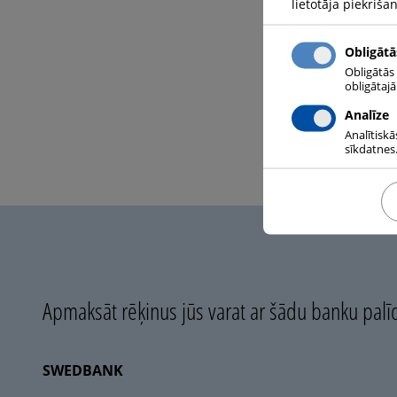
lietotāja piekriša
Obligātā
Obligātās
obligātaj
Analīze
Analītiskā
sīkdatnes.
Apmaksāt rēķinus jūs varat ar šādu banku palī
SWEDBANK