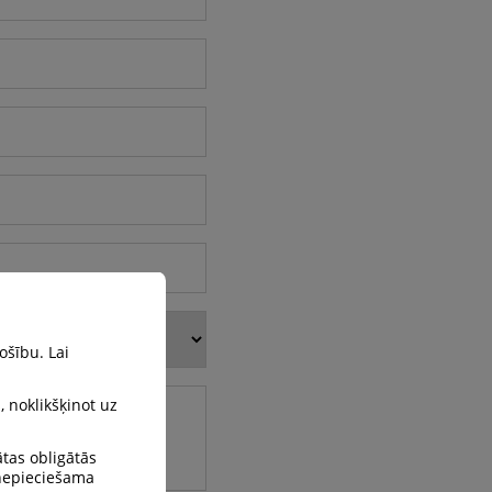
ošību. Lai
, noklikšķinot uz
ātas obligātās
 nepieciešama