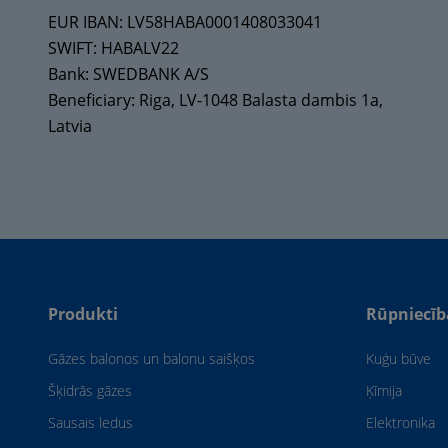
EUR IBAN: LV58HABA0001408033041
SWIFT: HABALV22
Bank: SWEDBANK A/S
Beneficiary: Riga, LV-1048 Balasta dambis 1a,
Latvia
Produkti
Rūpniecīb
Gāzes balonos un balonu saišķos
Kuģu būve
Šķidrās gāzes
Ķīmija
Sausais ledus
Elektronika