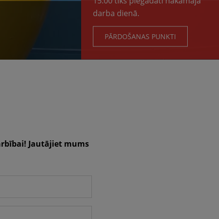
15.00 tiks piegādāti nākamajā
darba dienā.
PĀRDOŠANAS PUNKTI
rbībai! Jautājiet mums