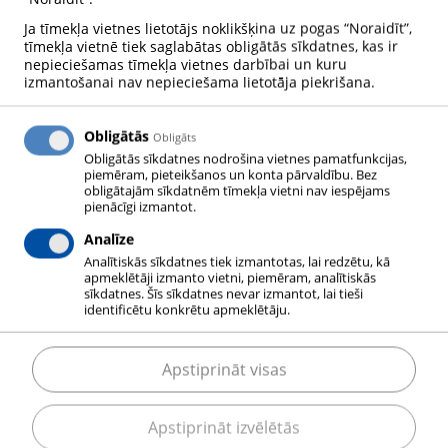
gruntsūdens līmeņa pazemināšanu. Bieži vien šie
Ja tīmekļa vietnes lietotājs noklikšķina uz pogas “Noraidīt”,
piesardzības pasākumi nav pietiekami nelabvēlīgu
tīmekļa vietnē tiek saglabātas obligātās sīkdatnes, kas ir
nepieciešamas tīmekļa vietnes darbībai un kuru
augsnes apstākļu dēļ. Šādos gadījumos nepieciešami
izmantošanai nav nepieciešama lietotāja piekrišana.
īpaši risinājumi, piemēram, augsnes sasaldēšana ar
šķidru slāpekli.
Obligātās
Obligāts
Obligātās sīkdatnes nodrošina vietnes pamatfunkcijas,
MESSER RISINĀJUMS
piemēram, pieteikšanos un konta pārvaldību. Bez
obligātajām sīkdatnēm tīmekļa vietni nav iespējams
pienācīgi izmantot.
Šķidro slāpekli augsnē ievada caur īpašām
Analīze
sasaldēšanas atverēm Šķidrais slāpeklis vispirms
Analītiskās sīkdatnes tiek izmantotas, lai redzētu, kā
plūst lejup caur iekšējo cauruli, procesa laikā
apmeklētāji izmanto vietni, piemēram, analītiskās
sīkdatnes. Šīs sīkdatnes nevar izmantot, lai tieši
absorbējot siltumu un iztvaikojot. Iegūtā aukstā gāze
identificētu konkrētu apmeklētāju.
izdalās no atveres caur gredzenveida spraugu ārējā
caurulē. Gāzveida slāpeklis atdod daļu sava
Apstiprināt visas
aukstuma augsnei. Augsnē esošais ūdens sasalst –
veidojot cietu formu apkārt slāpekļa ievadīšanas
Apstiprināt izvēlētās
atverei. Vēlāk ledus ķermeņi, kas atrodas ap blakus