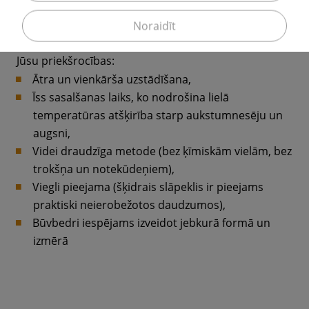
atverēm, saaug kopā, veidojot cietu sienu, kas
noblīvē izrakto bedri.
Noraidīt
Jūsu priekšrocības:
Ātra un vienkārša uzstādīšana,
Īss sasalšanas laiks, ko nodrošina lielā
temperatūras atšķirība starp aukstumnesēju un
augsni,
Videi draudzīga metode (bez ķīmiskām vielām, bez
trokšņa un notekūdeņiem),
Viegli pieejama (šķidrais slāpeklis ir pieejams
praktiski neierobežotos daudzumos),
Būvbedri iespējams izveidot jebkurā formā un
izmērā