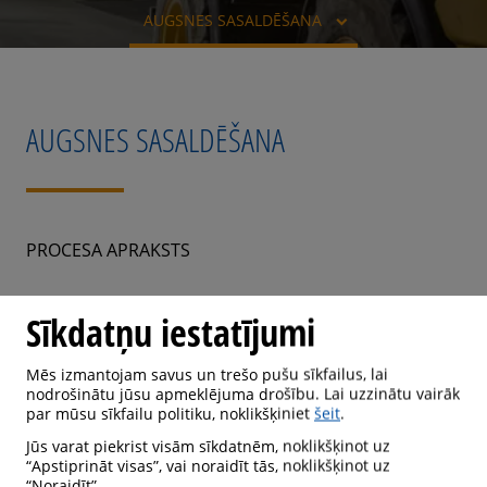
AUGSNES SASALDĒŠANA
AUGSNES SASALDĒŠANA
PROCESA APRAKSTS
Apkārtējo gruntsūdeņu noblīvēšana ir noteicošais
Sīkdatņu iestatījumi
faktors, veicot būvbedru rakšanu. Šajā darbā droši
jānovērš ūdens pieplūde un augsnes nogruvumi. Lai
Mēs izmantojam savus un trešo pušu sīkfailus, lai
aizsargātu personālu un aprīkojumu pret šāda veida
nodrošinātu jūsu apmeklējuma drošību. Lai uzzinātu vairāk
par mūsu sīkfailu politiku, noklikšķiniet
šeit
.
“pārsteigumiem”, nepieciešami īpaši piesardzības
Jūs varat piekrist visām sīkdatnēm, noklikšķinot uz
pasākumi. Pāļi un loksnes ir viena izmantotā metode;
“Apstiprināt visas”, vai noraidīt tās, noklikšķinot uz
vēl iespējama augsnes blietēšana, izmanto arī
“Noraidīt”.