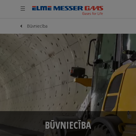
Būvniecība
BŪVNIECĪBA