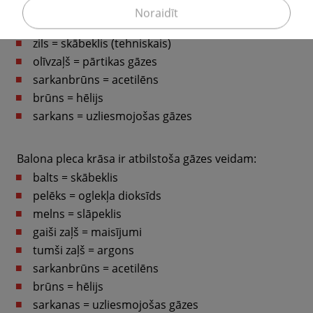
balts = medicīnas gāzes
Noraidīt
pelēks (vai melns) = tehniskās gāzes
zils = skābeklis (tehniskais)
olīvzaļš = pārtikas gāzes
sarkanbrūns = acetilēns
brūns = hēlijs
sarkans = uzliesmojošas gāzes
Balona pleca krāsa ir atbilstoša gāzes veidam:
balts = skābeklis
pelēks = oglekļa dioksīds
melns = slāpeklis
gaiši zaļš = maisījumi
tumši zaļš = argons
sarkanbrūns = acetilēns
brūns = hēlijs
sarkanas = uzliesmojošas gāzes