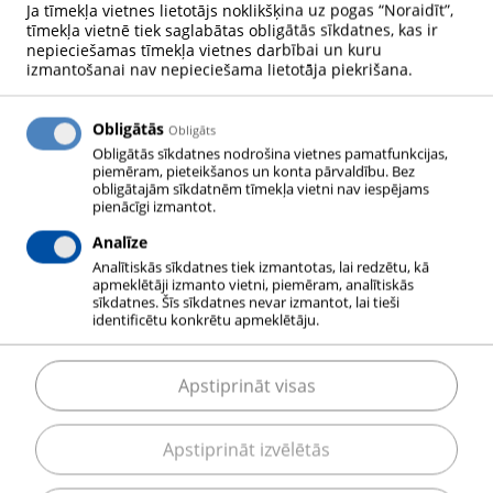
Ja tīmekļa vietnes lietotājs noklikšķina uz pogas “Noraidīt”,
BALONI
tīmekļa vietnē tiek saglabātas obligātās sīkdatnes, kas ir
nepieciešamas tīmekļa vietnes darbībai un kuru
izmantošanai nav nepieciešama lietotāja piekrišana.
Obligātās
Obligāts
Obligātās sīkdatnes nodrošina vietnes pamatfunkcijas,
piemēram, pieteikšanos un konta pārvaldību. Bez
obligātajām sīkdatnēm tīmekļa vietni nav iespējams
pienācīgi izmantot.
Analīze
Analītiskās sīkdatnes tiek izmantotas, lai redzētu, kā
apmeklētāji izmanto vietni, piemēram, analītiskās
sīkdatnes. Šīs sīkdatnes nevar izmantot, lai tieši
identificētu konkrētu apmeklētāju.
Balonu saturu var noteikt pēc balona krāsojuma –
noteika krāsa ir gan balona korpusam (cilindriskā
Apstiprināt visas
daļa), gan balona plecam (augšējā, sfēriskā daļa).
Pēc balona korpusa var noteikt balona izmantošanas
Apstiprināt izvēlētās
jomu: