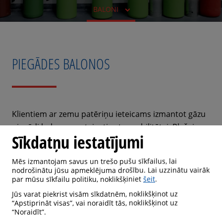
BALONI
PIEGĀDES BALONOS
Klientiem ar zemu patēriņu ieteicams izmantot gāzu
piegādi balonos, pateicoties to mobilitātei. Plašais
Sīkdatņu iestatījumi
gāzu un balonu izmēru klāsts ļauj klientiem sasniegt
savus biznesa mērķus. Daudzi rūpnieciskie klienti, kā
Mēs izmantojam savus un trešo pušu sīkfailus, lai
arī klienti no pārtikas rūpniecības un ārstniecības
nodrošinātu jūsu apmeklējuma drošību. Lai uzzinātu vairāk
iestādes kā galveno piegādes veidu izvēlas gāzes
par mūsu sīkfailu politiku, noklikšķiniet
šeit
.
balonos un saišķos.
Jūs varat piekrist visām sīkdatnēm, noklikšķinot uz
“Apstiprināt visas”, vai noraidīt tās, noklikšķinot uz
“Noraidīt”.