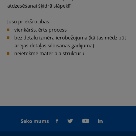
atdzesēšanai šķidrā slāpeklī.
Jūsu priekšrocības:
vienkāršs, ērts process
bez detaļu izmēra ierobežojuma (kā tas mēdz būt
ārējās detaļas sildīsanas gadījumā)
neietekmē materiāla struktūru
Seko mums