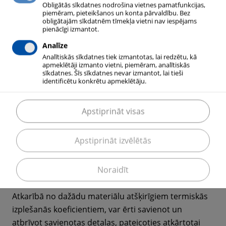
Obligātās sīkdatnes nodrošina vietnes pamatfunkcijas,
izmanto saraušanās tehnoloģiju. Zemas
piemēram, pieteikšanos un konta pārvaldību. Bez
temperatūras ietekmē sarūk montējamā mehāniska
obligātajām sīkdatnēm tīmekļa vietni nav iespējams
pienācīgi izmantot.
iekšējā detaļa (piemēram, vārpsta vai bukse). Pēc
Analīze
tam tā tiek ievietota ārējā detaļā. Detaļu
Analītiskās sīkdatnes tiek izmantotas, lai redzētu, kā
temperatūrai izlīdzinoties mehānisms tiek
apmeklētāji izmanto vietni, piemēram, analītiskās
nospriegots.
sīkdatnes. Šīs sīkdatnes nevar izmantot, lai tieši
identificētu konkrētu apmeklētāju.
Apstiprināt visas
MESSER RISINĀJUMS
Apstiprināt izvēlētās
Šo procesu var ātri un ērti realizēt, izmantojot šķidro
slāpekli. Iegremdējot iekšējo detaļu šķidrā slāpekļa
vannā, tā saraujas.
Noraidīt
Atkarībā no dažādu materiālu atšķirīgiem termiskās
izplešanās koeficientiem, var ērti savienot un
atbrīvot savienotas detaļas, pateicoties atkārtotai