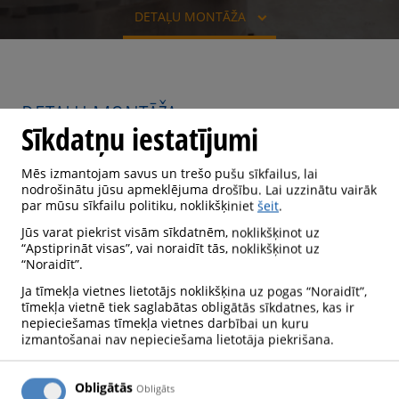
DETAĻU MONTĀŽA
DETAĻU MONTĀŽA
Sīkdatņu iestatījumi
Mēs izmantojam savus un trešo pušu sīkfailus, lai
nodrošinātu jūsu apmeklējuma drošību. Lai uzzinātu vairāk
par mūsu sīkfailu politiku, noklikšķiniet
šeit
.
Jūs varat piekrist visām sīkdatnēm, noklikšķinot uz
“Apstiprināt visas”, vai noraidīt tās, noklikšķinot uz
“Noraidīt”.
Ja tīmekļa vietnes lietotājs noklikšķina uz pogas “Noraidīt”,
tīmekļa vietnē tiek saglabātas obligātās sīkdatnes, kas ir
nepieciešamas tīmekļa vietnes darbībai un kuru
PROCESA APRAKSTS
izmantošanai nav nepieciešama lietotāja piekrišana.
Cilindrisko detaļu montāžai (vai demontāžai) bieži
Obligātās
Obligāts