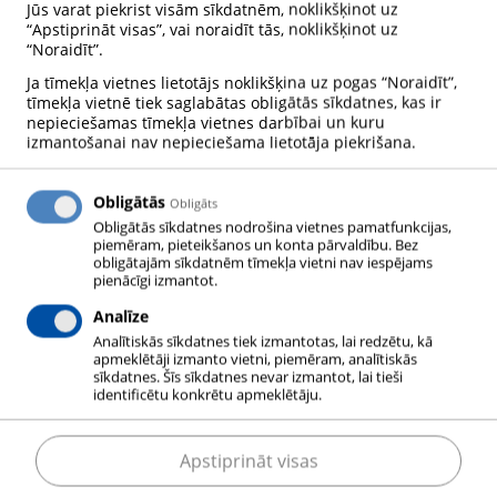
Jūs varat piekrist visām sīkdatnēm, noklikšķinot uz
“Apstiprināt visas”, vai noraidīt tās, noklikšķinot uz
“Noraidīt”.
Ja tīmekļa vietnes lietotājs noklikšķina uz pogas “Noraidīt”,
tīmekļa vietnē tiek saglabātas obligātās sīkdatnes, kas ir
nepieciešamas tīmekļa vietnes darbībai un kuru
GAĻA
izmantošanai nav nepieciešama lietotāja piekrišana.
Obligātās
Obligāts
Obligātās sīkdatnes nodrošina vietnes pamatfunkcijas,
piemēram, pieteikšanos un konta pārvaldību. Bez
Gaļas ražošana sastāv no vairākiem atsevišķiem,
obligātajām sīkdatnēm tīmekļa vietni nav iespējams
pienācīgi izmantot.
neatkarīgiem procesiem: no dzīvnieku audzēšanas
līdz nokaušanai un, izmantojot dažādus soļus,
Analīze
produkta iesaiņošanai un pārdošanai. Ar Messer
Analītiskās sīkdatnes tiek izmantotas, lai redzētu, kā
apmeklētāji izmanto vietni, piemēram, analītiskās
zināšanām, aprīkojumu un, protams, gāzēm mēs
sīkdatnes. Šīs sīkdatnes nevar izmantot, lai tieši
identificētu konkrētu apmeklētāju.
varam palīdzēt daudzos no šiem posmiem.
Apstiprināt visas