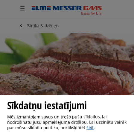
Pārtika & dzērieni
Sīkdatņu iestatījumi
Mēs izmantojam savus un trešo pušu sīkfailus, lai
nodrošinātu jūsu apmeklējuma drošību. Lai uzzinātu vairāk
PĀRTIKA & DZĒRIENI
par mūsu sīkfailu politiku, noklikšķiniet
šeit
.