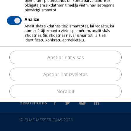
piemēram, pieteikšanos un konta pārvaldību. Bez
obligātajām sīkdatnēm tīmekļa vietni nav iespējams
pienācīgi izmantot.
Analīze
Analītiskās sīkdatnes tiek izmantotas, lai redzētu, kā
apmeklētāji izmanto vietni, piemēram, analītiskās
sīkdatnes. Šīs sīkdatnes nevar izmantot, lai tieši
identificētu konkrētu apmeklētāju.
Apstiprināt visas
Apstiprināt izvēlētās
Noraidīt
Seko mums
© ELME MESSER GAAS 2026