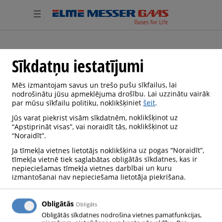
Registration has been disabled.
Sīkdatņu iestatījumi
Mēs izmantojam savus un trešo pušu sīkfailus, lai
nodrošinātu jūsu apmeklējuma drošību. Lai uzzinātu vairāk
par mūsu sīkfailu politiku, noklikšķiniet
šeit
.
Jūs varat piekrist visām sīkdatnēm, noklikšķinot uz
“Apstiprināt visas”, vai noraidīt tās, noklikšķinot uz
“Noraidīt”.
Ja tīmekļa vietnes lietotājs noklikšķina uz pogas “Noraidīt”,
tīmekļa vietnē tiek saglabātas obligātās sīkdatnes, kas ir
nepieciešamas tīmekļa vietnes darbībai un kuru
izmantošanai nav nepieciešama lietotāja piekrišana.
Obligātās
Obligāts
Obligātās sīkdatnes nodrošina vietnes pamatfunkcijas,