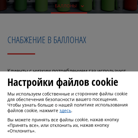
БАЛЛОНЫ
СНАБЖЕНИЕ В БАЛЛОНАХ
Клиенты с низким потреблением газ используют
Настройки файлов cookie
баллоны, благодаря их мобильности. Широкий
выбор типов газа и размеров баллонов позволяет
Мы используем собственные и сторонние файлы cookie
клиентам достичь своих целей в своем бизнесе.
для обеспечения безопасности вашего посещения.
Промышленные клиенты, а также клиенты из
Чтобы узнать больше о нашей политике использования
файлов cookie, нажмите
здесь
.
пищевой промышленности и медицины
используют газовые баллоны и моноблоки в
Вы можете принять все файлы cookie, нажав кнопку
«Принять все», или отклонить их, нажав кнопку
качестве основного варианта поставки.
«Отклонить».