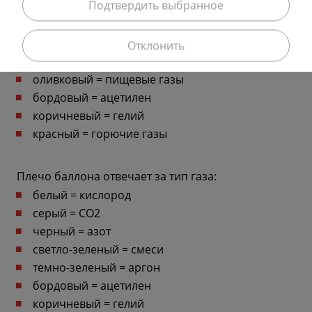
Подтвердить выбранное
Цвет корпуса баллона отвечает за применение:
белый = медицина
серый или черный — технические газы
Отклонить
синий = кислород (технический)
оливковый = пищевые газы
бордовый = ацетилен
коричневый = гелий
красный = горючие газы
Плечо баллона отвечает за тип газа:
белый = кислород
серый = CO2
черный = азот
светло-зеленый = смеси
темно-зеленый = аргон
бордовый = ацетилен
коричневый = гелий