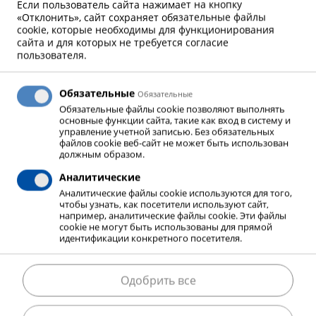
Если пользователь сайта нажимает на кнопку
«Отклонить», сайт сохраняет обязательные файлы
cookie, которые необходимы для функционирования
БАЛЛОНЫ
сайта и для которых не требуется согласие
пользователя.
Обязательные
Обязательные
Обязательные файлы cookie позволяют выполнять
основные функции сайта, такие как вход в систему и
управление учетной записью. Без обязательных
файлов cookie веб-сайт не может быть использован
должным образом.
Аналитические
Аналитические файлы cookie используются для того,
чтобы узнать, как посетители используют сайт,
например, аналитические файлы cookie. Эти файлы
cookie не могут быть использованы для прямой
Наполнение баллонов можно определить по
идентификации конкретного посетителя.
цветному коду корпуса баллона (цилиндрическая
часть) и плеча баллона (верхняя, сферическая
Одобрить все
часть).