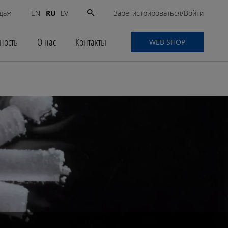
Search
Зарегистрироваться/Войти
даж
RU
EN
LV
for:
ность
О нас
Контакты
WEB SHOP