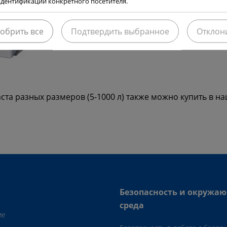
дентификации конкретного посетителя.
обрить все
Подтвердить выбранное
Отклон
та разных размеров (5-1000 л) также можно купить в на
Безопасность и окружа
среда
ие