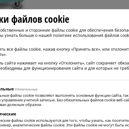
ки файлов cookie
обственные и сторонние файлы cookie для обеспечения безопа
ы узнать больше о нашей политике использования файлов cook
часть Messer Group имеет прекрасное сотрудничество с 
ров для сухого льда —
OLIVO
.
ь все файлы cookie, нажав кнопку «Принять все», или отклонит
ть».
роизводит
профессиональные изолированные конте
остью и чрезвычайно прочной конструкцией.
ль сайта нажимает на кнопку «Отклонить», сайт сохраняет обя
 необходимы для функционирования сайта и для которых не треб
ются многоразовыми и позволяют транспортировать пр
уру.
ельные
Обязательные
ьные файлы cookie позволяют выполнять основные функции сайта, таки
и управление учетной записью. Без обязательных файлов cookie веб-са
ван должным образом.
ические
еские файлы cookie используются для того, чтобы узнать, как посетит
пример, аналитические файлы cookie. Эти файлы cookie не могут быть 