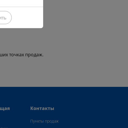
ить
ших точках продаж.
ющая
Контакты
Пункты продаж