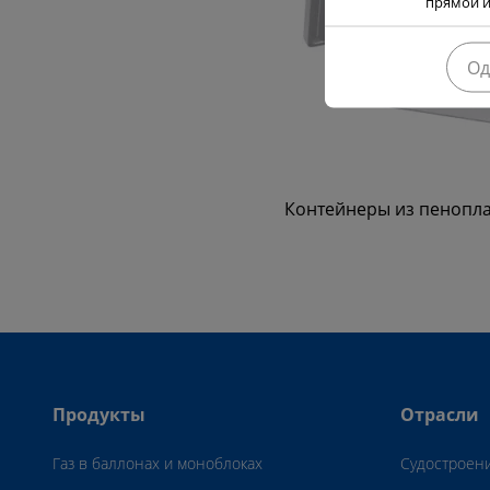
прямой и
Од
Контейнеры из пеноплас
Продукты
Отрасли
Газ в баллонах и моноблоках
Судостроен