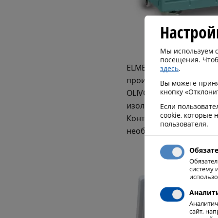
Настрой
Мы используем с
посещения. Чтоб
ELME MESSER GAAS как 
здесь
.
производству контейне
Вы можете принят
кнопку «Отклони
OLIVO проектирует и п
изоляционной способн
Если пользовате
cookie, которые
Контейнеры OLIVO явля
пользователя.
необходимую температ
Обязат
Обязател
систему 
использо
Аналит
Аналитич
сайт, на