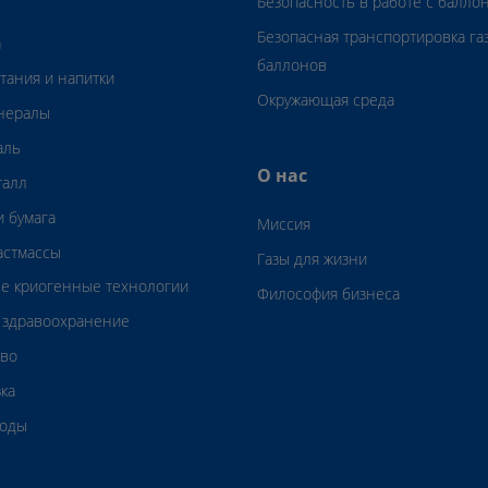
Безопасность в работе с балло
Безопасная транспортировка га
а
баллонов
тания и напитки
Окружающая среда
инералы
аль
О нас
талл
 бумага
Миссия
астмассы
Газы для жизни
е криогенные технологии
Философия бизнеса
 здравоохранение
тво
зка
воды