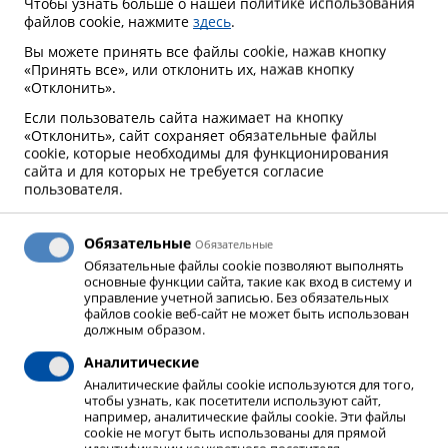
Чтобы узнать больше о нашей политике использования
файлов cookie, нажмите
здесь
.
отрасли, для пищевой промышленности,
медицины, науки и исследований.
Вы можете принять все файлы cookie, нажав кнопку
«Принять все», или отклонить их, нажав кнопку
«Отклонить».
Наши эффективные и преданные своему делу
Если пользователь сайта нажимает на кнопку
сотрудники, наша гибкость и открытость для
«Отклонить», сайт сохраняет обязательные файлы
наших клиентов делают нас их предпочтительным
cookie, которые необходимы для функционирования
сайта и для которых не требуется согласие
партнером.
пользователя.
Благодаря предпринимательскому чутью,
Обязательные
Обязательные
дальновидному мышлению и постоянному
Обязательные файлы cookie позволяют выполнять
основные функции сайта, такие как вход в систему и
совершенствованию наших процессов, мы
управление учетной записью. Без обязательных
создаем добавленную стоимость для наших
файлов cookie веб-сайт не может быть использован
должным образом.
клиентов и таким образом обеспечиваем наш
взаимный успех в долгосрочной перспективе.
Аналитические
Аналитические файлы cookie используются для того,
чтобы узнать, как посетители используют сайт,
Надежное финансовое положение и
например, аналитические файлы cookie. Эти файлы
cookie не могут быть использованы для прямой
справедливая прибыль гарантируют нашу