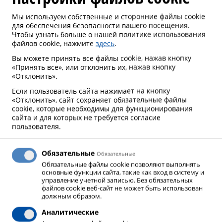
Чувствительные к температуре сыпучие
Мы используем собственные и сторонние файлы cookie
для обеспечения безопасности вашего посещения.
материалы, сыпучие материалы, которые склонны
Чтобы узнать больше о нашей политике использования
к прилипанию при высоких температурах или
файлов cookie, нажмите
здесь
.
изменяют свои свойства при низких
Вы можете принять все файлы cookie, нажав кнопку
температурах, могут охлаждаться и / или
«Принять все», или отклонить их, нажав кнопку
«Отклонить».
охрупчиваться с использованием криогенного
Если пользователь сайта нажимает на кнопку
жидкого азота или диоксида углерода. С помощью
«Отклонить», сайт сохраняет обязательные файлы
этого метода могут быть достигнуты очень низкие
cookie, которые необходимы для функционирования
температуры материала.
сайта и для которых не требуется согласие
пользователя.
Обязательные
Обязательные
ПРИМЕНЕНИЕ ГАЗА
Обязательные файлы cookie позволяют выполнять
основные функции сайта, такие как вход в систему и
управление учетной записью. Без обязательных
У жидкого азота точка кипения -196 градусов при
файлов cookie веб-сайт не может быть использован
должным образом.
атмосферном давлении 1 бар. В установке по
Аналитические
охлаждению продукта (в большинстве случаев это