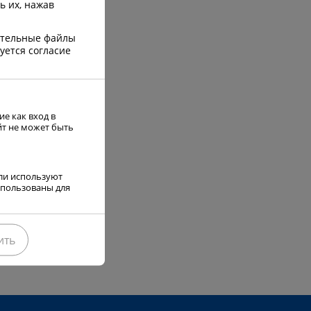
ь их, нажав
зательные файлы
уется согласие
е как вход в
йт не может быть
ели используют
использованы для
ить