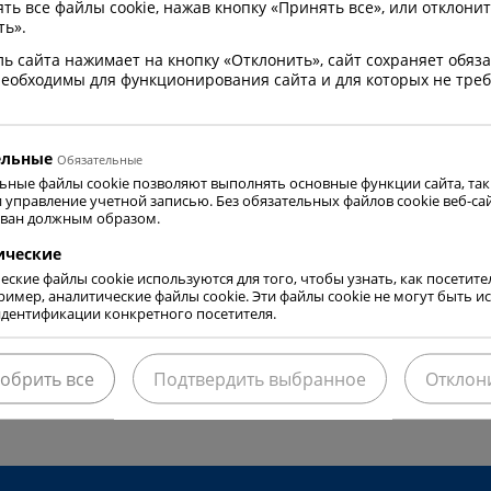
ь все файлы cookie, нажав кнопку «Принять все», или отклонит
для Латвии,
ть».
вающего расширенный
ль сайта нажимает на кнопку «Отклонить», сайт сохраняет обя
ельский опыт для
 необходимы для функционирования сайта и для которых не треб
ей, включая клиентов,
и деловых партнеров.
присутствие отражает
ельные
Обязательные
ьные файлы cookie позволяют выполнять основные функции сайта, таки
е виденье к
и управление учетной записью. Без обязательных файлов cookie веб-са
м в области гибкого
ван должным образом.
[…]
ические
еские файлы cookie используются для того, чтобы узнать, как посетит
ЛЕЕ
пример, аналитические файлы cookie. Эти файлы cookie не могут быть 
дентификации конкретного посетителя.
обрить все
Подтвердить выбранное
Отклон