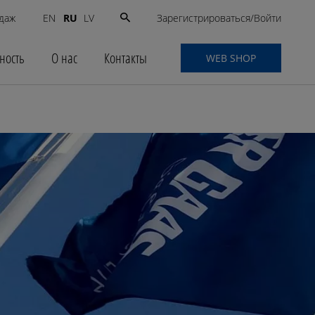
Search
Зарегистрироваться/Войти
даж
RU
EN
LV
for:
ность
О нас
Контакты
WEB SHOP