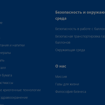
Безопасность и окружа
среда
ие
Безопасность в работе с балло
Безопасная транспортировка га
а
баллонов
тания и напитки
Окружающая среда
инералы
аль
О нас
талл
 бумага
Миссия
астмассы
Газы для жизни
е криогенные технологии
Философия бизнеса
 здравоохранение
тво