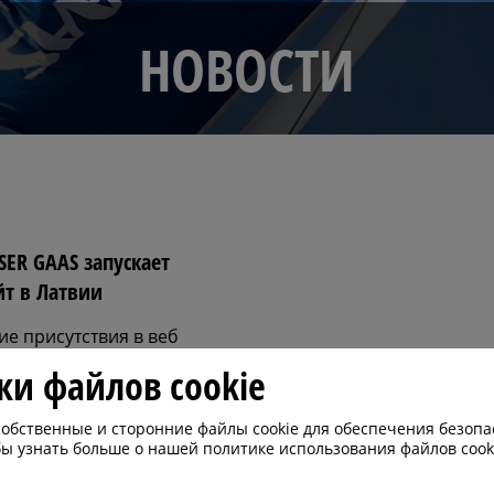
НОВОСТИ
ER GAAS запускает
йт в Латвии
е присутствия в веб
 ведущей промышленной
ки файлов cookie
омпании улучшает для
ользовательский опыт.
обственные и сторонние файлы cookie для обеспечения безопа
ы узнать больше о нашей политике использования файлов cook
20 г. - ELME MESSER
вила о запуске нового