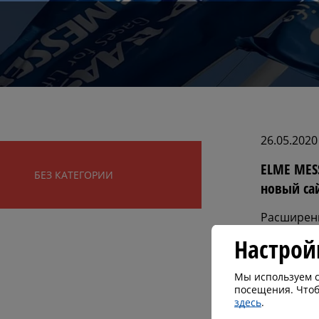
26.05.2020
ELME MESS
БЕЗ КАТЕГОРИИ
новый са
Расширени
среде от
Настрой
газовой к
клиента п
Мы используем с
посещения. Чтоб
01 июня 20
здесь
.
GAAS объя