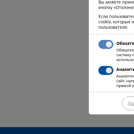
Вы можете принят
веб-сайта 
кнопку «Отклони
обеспечи
Если пользовате
пользоват
cookie, которые
посетител
пользователя.
общества 
Наше веб-
Обязат
Обязател
наше ново
систему 
инновация
использо
подхода к 
Аналит
Аналитич
ЧИТАТЬ ДА
сайт, на
прямой и
Од