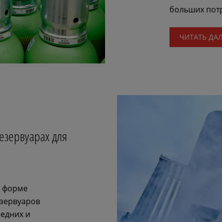
больших пот
ЧИТАТЬ ДА
езервуарах для
) форме
езервуаров
редних и