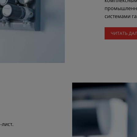
комплексным 
промышленны
системами г
ЧИТАТЬ ДА
-лист.