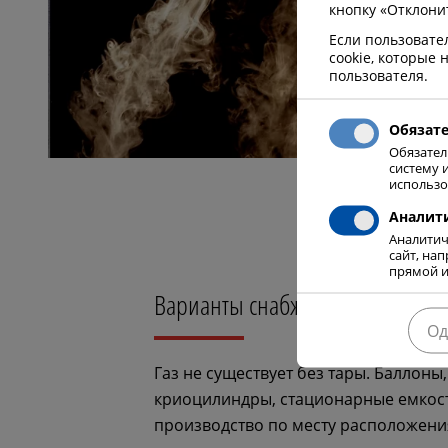
кнопку «Отклони
Если пользовате
cookie, которые
пользователя.
Обязат
Обязател
систему 
использо
Аналит
Аналитич
сайт, на
прямой и
Варианты снабжения
Од
Газ не существует без тары. Баллоны
криоцилиндры, стационарные емкос
производство по месту расположени