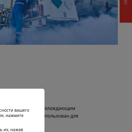
вляется идеальным охлаждающим
сности вашего
ie, нажмите
орый может быть использован для
енений.
ь их, нажав