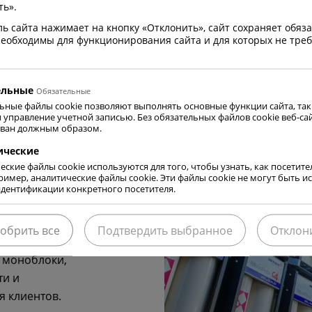
ть».
ЧИТАТЬ ДА
ль сайта нажимает на кнопку «Отклонить», сайт сохраняет обя
 необходимы для функционирования сайта и для которых не треб
ельные
Обязательные
ьные файлы cookie позволяют выполнять основные функции сайта, таки
и управление учетной записью. Без обязательных файлов cookie веб-са
ван должным образом.
ические
еские файлы cookie используются для того, чтобы узнать, как посетит
пример, аналитические файлы cookie. Эти файлы cookie не могут быть 
дентификации конкретного посетителя.
обрить все
Подтвердить выбранное
Отклон
, моноблоки,
ти и
я клиентов.