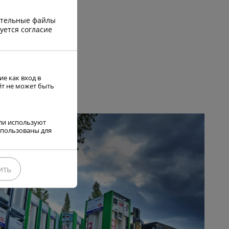
ЛЕЕ
зательные файлы
уется согласие
е как вход в
йт не может быть
ели используют
использованы для
ить