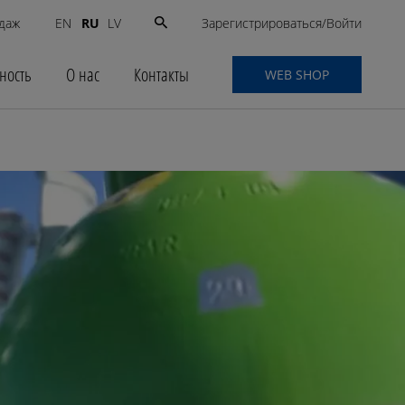
Search
Зарегистрироваться/Войти
даж
RU
EN
LV
for:
ность
О нас
Контакты
WEB SHOP