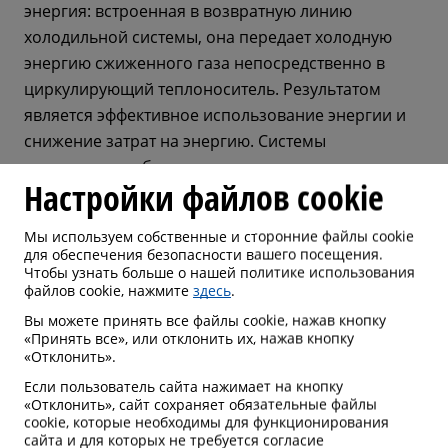
энергия: встроенная в возвратную линию
холодильной системы, она передает холодную
энергию сжиженного газа непосредственно в
циркулирующий теплоноситель. Результатом
является эффективное использование энергии и
снижение затрат на энергию. Системы
охлаждения работают с охлаждением сжиженных
Настройки файлов cookie
газов от испарителя EcoVap экологически чистым
и эффективным образом.
Мы используем собственные и сторонние файлы cookie
для обеспечения безопасности вашего посещения.
Чтобы узнать больше о нашей политике использования
файлов cookie, нажмите
здесь
.
ПРИМЕНЕНИЕ ГАЗА
Вы можете принять все файлы cookie, нажав кнопку
«Принять все», или отклонить их, нажав кнопку
«Отклонить».
Если газ необходим в процессе для
производственного процессса, то его не
Если пользователь сайта нажимает на кнопку
«Отклонить», сайт сохраняет обязательные файлы
пропускают через обычный атмосферный
cookie, которые необходимы для функционирования
испаритель, который сбрасывает холод в
сайта и для которых не требуется согласие