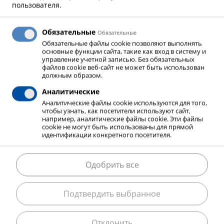
пользователя.
окружающий воздух, вместо этого он проходит
через испаритель EcoVap. Энергия, необходимая
Обязательные
для испарения сжиженного газа, направляется в
Обязательные
Обязательные файлы cookie позволяют выполнять
систему конденсирования, тем самым охлаждая
основные функции сайта, такие как вход в систему и
ее, и тем самым выполняя роль холодильника.
управление учетной записью. Без обязательных
файлов cookie веб-сайт не может быть использован
Образование льда и тумана вокруг атмосферных
должным образом.
испарителей больше не происходит, и
Аналитические
температура технологического газа всегда
Аналитические файлы cookie используются для того,
постоянна независимо от условий окружающей
чтобы узнать, как посетители используют сайт,
например, аналитические файлы cookie. Эти файлы
среды.
cookie не могут быть использованы для прямой
идентификации конкретного посетителя.
Одобрить все
РЕШЕНИЯ MESSER
Подтвердить выбранное
Messer предлагает команду экспертов, которые
имеют соответствующий опыт, полученный
совместно с нашими клиентами, в проектах по
Отклонить